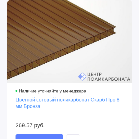
Структура
Срок эксплуатации
2R
7-8 лет
Производитель
Защита от ультрафиолета
Сэлмакс Групп,
Двойная, стабилизатор в
Беларусь
структуре и напылённый
слой
Толщина UV слоя
Защитная плёнка
50 микрон
С двух сторон
Крепление
Перевозка
На термошайбы
В рулонах и в
развёрнутом виде
Наличие уточняйте у менеджера
Цветной сотовый поликарбонат Скарб Про 8
мм Бронза
269.57 руб.