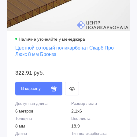
60 микрон
С двух сторон
Крепление
Перевозка
На термошайбы
В рулонах и в
развёрнутом виде
Наличие уточняйте у менеджера
Цветной сотовый поликарбонат Скарб Про
Люкс 8 мм Бронза
322.91 руб.
В корзину
Доступная длина
Размер листа
6 метров
2,1х6
Толщина
Вес листа
8 мм
18.9
Длина
Тип поликарбоната