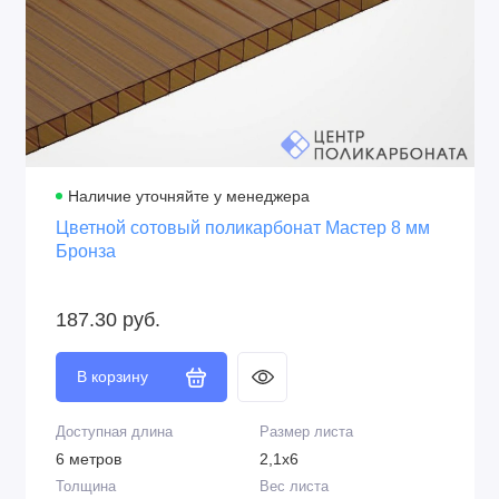
слой
Толщина UV слоя
Защитная плёнка
60 микрон
С двух сторон
Крепление
Перевозка
На термошайбы
В рулонах и в
развёрнутом виде
Наличие уточняйте у менеджера
Цветной сотовый поликарбонат Мастер 8 мм
Бронза
187.30 руб.
В корзину
Доступная длина
Размер листа
6 метров
2,1х6
Толщина
Вес листа