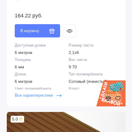
164.22 руб.
В корзину
Доступная длина
Размер листа
6 метров
2,1х6
Толщина
Вес листа
6 мм
9.70
Длина
Тип поликарбоната
6 метров
Сотовый (ячеистый)
Цвет поликарбоната
Класс
Все характеристики
Бронза
Стандарт
Плотность
Цвет
0,75 кг/м2
Бронза
Структура
Срок эксплуатации
5.0
2R
5-6 лет