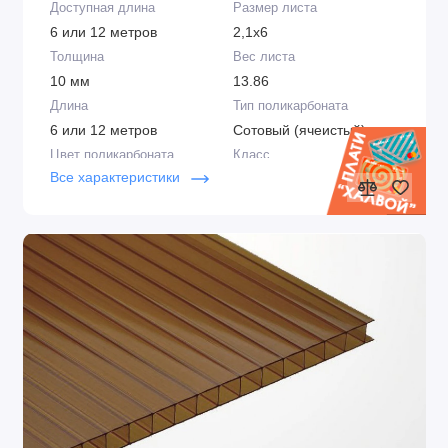
Доступная длина
Размер листа
6 или 12 метров
2,1х6
Толщина
Вес листа
10 мм
13.86
Длина
Тип поликарбоната
6 или 12 метров
Сотовый (ячеистый)
Цвет поликарбоната
Класс
Все характеристики
Бронза
Стандарт
Плотность
Цвет
1,10 кг/м2
Бронза
Структура
Срок эксплуатации
2R
7-8 лет
Производитель
Защита от ультрафиолета
Сэлмакс Групп,
Двойная, стабилизатор в
Беларусь
структуре и напылённый
слой
Толщина UV слоя
Защитная плёнка
50 микрон
С двух сторон
Крепление
Перевозка