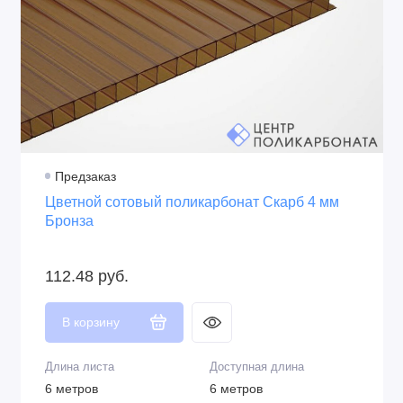
Беларусь
структуре и напылённый
слой
Толщина UV слоя
Защитная плёнка
60 микрон
С двух сторон
Крепление
Перевозка
На термошайбы
В рулонах и в
развёрнутом виде
Предзаказ
Цветной сотовый поликарбонат Скарб 4 мм
Бронза
112.48 руб.
В корзину
Длина листа
Доступная длина
6 метров
6 метров