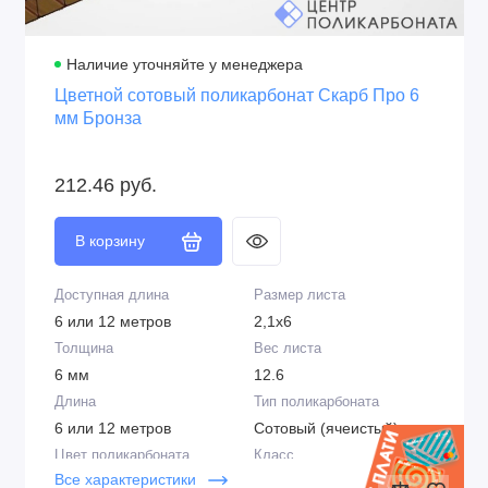
развёрнутом виде
Наличие уточняйте у менеджера
Цветной сотовый поликарбонат Скарб Про 6
мм Бронза
212.46 руб.
В корзину
Доступная длина
Размер листа
6 или 12 метров
2,1х6
Толщина
Вес листа
6 мм
12.6
Длина
Тип поликарбоната
6 или 12 метров
Сотовый (ячеистый)
Цвет поликарбоната
Класс
Все характеристики
Бронза
Профессиональный