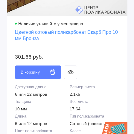
На термошайбы
В рулонах и в
развёрнутом виде
Наличие уточняйте у менеджера
Цветной сотовый поликарбонат Скарб Про 10
мм Бронза
301.66 руб.
В корзину
Доступная длина
Размер листа
6 или 12 метров
2,1х6
Толщина
Вес листа
10 мм
17.64
Длина
Тип поликарбоната
6 или 12 метров
Сотовый (ячеистый)
Цвет поликарбоната
Класс