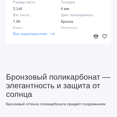
Размер листа
Толщина
2,1х6
4 мм
Вес листа
Цвет поликарбоната
7.56
Бронза
Класс
Плотность
Все характеристики
Стандарт
0,60 кг/м2
Структура
Срок эксплуатации
2R
7-8 лет
Производитель
Защита от ультрафиолета
Сэлмакс Групп,
Двойная, стабилизатор в
Беларусь
структуре и напылённый
слой
Бронзовый поликарбонат —
Толщина UV слоя
Защитная плёнка
50 микрон
С двух сторон
элегантность и защита от
Крепление
Перевозка
солнца
На термошайбы
В рулонах и в
развёрнутом виде
Бронзовый оттенок поликарбоната придаёт сооружениям
благородный вид и эффективно снижает уровень
солнечного излучения.