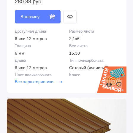
280.38 руб.
В корзину
Доступная длина
Размер листа
6 или 12 метров
2,1х6
Толщина
Вес листа
6 мм
16.38
Длина
Тип поликарбоната
6 или 12 метров
Сотовый (ячеистый)
Цвет поликарбоната
Класс
Все характеристики
Бронза
Люкс
Плотность
Цвет
1,3 кг/м2
Бронза
Структура
Срок эксплуатации
2R
до 15 лет
Производитель
Защита от ультрафиолета
Сэлмакс Групп,
Двойная, стабилизатор в
Беларусь
структуре и напылённый