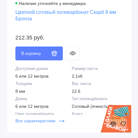
Наличие уточняйте у менеджера
Цветной сотовый поликарбонат Скарб 8 мм
Бронза
212.35 руб.
В корзину
Доступная длина
Размер листа
6 или 12 метров
2,1х6
Толщина
Вес листа
8 мм
12.6
Длина
Тип поликарбоната
6 или 12 метров
Сотовый (ячеистый)
Цвет поликарбоната
Класс
Все характеристики
Бронза
Стандарт
Плотность
Цвет
1,00 кг/м2
Бронза