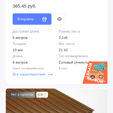
365.45 руб.
В корзину
Доступная длина
Размер листа
6 метров
2,1х6
Толщина
Вес листа
10 мм
21.42
Длина
Тип поликарбоната
6 метров
Сотовый (ячеистый)
Цвет поликарбоната
Класс
Все характеристики
Бронза
Люкс
Плотность
Цвет
1,70 кг/м2
Бронза
Структура
Срок эксплуатации
4.9
Нет в наличии
2R
до 15 лет
Производитель
Защита от ультрафиолета
Сэлмакс Групп,
Двойная, стабилизатор в