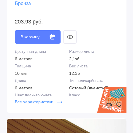
Бронза
203.93 руб.
В корзину
Доступная длина
Размер листа
6 метров
2,1х6
Толщина
Вес листа
10 мм
12.35
Длина
Тип поликарбоната
6 метров
Сотовый (ячеистый)
Цвет поликарбоната
Класс
Все характеристики
Бронза
Стандарт
Плотность
Цвет
0,98 кг/м2
Бронза
Структура
Срок эксплуатации
2R
5-6 лет