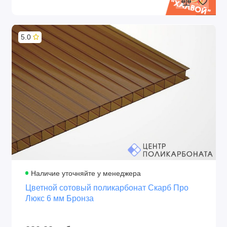
Плотность
Цвет
1,00 кг/м2
Бронза
Структура
Срок эксплуатации
5.0
2R
10-12 лет
Производитель
Защита от ультрафиолета
Сэлмакс Групп,
Двойная, стабилизатор в
Беларусь
структуре и напылённый
слой
Толщина UV слоя
Защитная плёнка
60 микрон
С двух сторон
Крепление
Перевозка
На термошайбы
В рулонах и в
развёрнутом виде
Наличие уточняйте у менеджера
Цветной сотовый поликарбонат Скарб Про
Люкс 6 мм Бронза