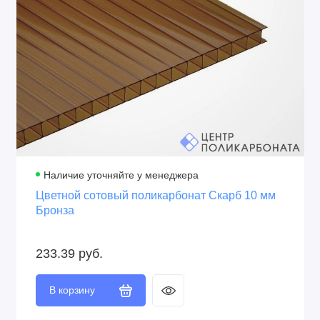
Производитель
Защита от ультрафиолета
Сэлмакс Групп,
Двойная, стабилизатор в
Беларусь
структуре и напылённый
слой
Толщина UV слоя
Защитная плёнка
40 микрон
С двух сторон
Крепление
Перевозка
На термошайбы
В рулонах и в
развёрнутом виде
Наличие уточняйте у менеджера
Цветной сотовый поликарбонат Скарб 10 мм
Бронза
233.39 руб.
В корзину