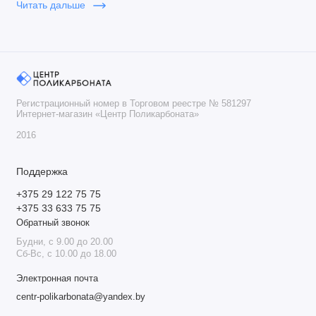
Читать дальше
Светопропускание бронзового поликарбоната составляет
около 35%, что позволяет создать комфортную тень,
сохраняя достаточное количество света.
В
Центре Поликарбоната
представлен бронзовый
поликарбонат высокого качества с доставкой по всей
Регистрационный номер в Торговом реестре № 581297
Интернет-магазин «Центр Поликарбоната»
Беларуси.
2016
Поддержка
+375 29 122 75 75
+375 33 633 75 75
Обратный звонок
Будни, с 9.00 до 20.00
Сб-Вс, с 10.00 до 18.00
Электронная почта
centr-polikarbonata@yandex.by