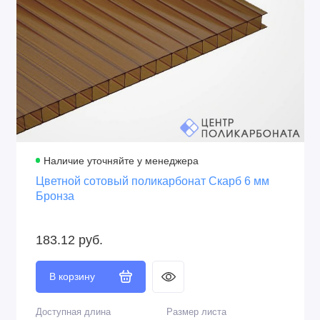
Производитель
Защита от ультрафиолета
Сэлмакс Групп,
Двойная, стабилизатор в
Беларусь
структуре и напылённый
слой
Толщина UV слоя
Защитная плёнка
40 микрон
С двух сторон
Крепление
Перевозка
На термошайбы
В рулонах и в
развёрнутом виде
Наличие уточняйте у менеджера
Цветной сотовый поликарбонат Скарб 6 мм
Бронза
183.12 руб.
В корзину
Доступная длина
Размер листа