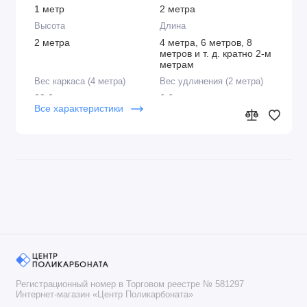
1 метр
2 метра
Высота
Длина
2 метра
4 метра, 6 метров, 8
метров и т. д. кратно 2-м
метрам
Вес каркаса (4 метра)
Вес удлинения (2 метра)
28,0 кг
6,6 кг
Все характеристики
Производитель
Материал каркаса
Сэлмакс Групп ПК
Оцинкованный профиль
(Беларусь, Борисов)
20х20 мм
Горизонтальные стяжки
Грунтозацепы
(стрингеры)
Т-образные (в
5 штук (есть
комплекте)
возможность установки
дополнительных стяжек)
Защита каркаса от
Тип соединения
ржавчины
Болтовое соединение
Цинковое покрытие
(М6)
(полное погружение)
Количество дверей
Количество форточек
Регистрационный номер в Торговом реестре № 581297
Интернет-магазин «Центр Поликарбоната»
2 штуки
2 штуки