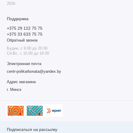
Торцы
Дуги
2016
Цельносварные
Цельногнутые
Отверстия для монтажа
Крепление поликарбоната
Поддержка
Все просверлены (не
На саморезы с EPDM
+375 29 122 75 75
требуется
шайбой
+375 33 633 75 75
дополнительное
оборудование)
Обратный звонок
Способ монтажа
Возможность установки
Будни, с 9.00 до 20.00
дополнительной форточки
Сб-Вс, с 10.00 до 18.00
На грунт или фундамент
Да
Электронная почта
Возможность установки
Возможность установки
автоматического полива
автомата проветривания
centr-polikarbonata@yandex.by
Да
Да
Адрес магазина
Общее время сборки
г. Минск
От 4-х часов
Подписаться на рассылку