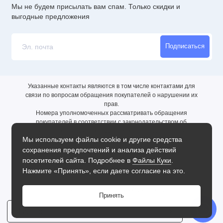
Мы не будем присылать вам спам. Только скидки и
выгодные предложения
Подписаться
Указанные контакты являются в том числе контактами для
связи по вопросам обращения покупателей о нарушении их
прав.
Номера уполномоченных рассматривать обращения
покупателей в соответствии с законодательством об
обращениях граждан и юридических лиц: Отдел торговли и
Мы используем файлы cookie и другие средства
услуг администрации Московского района г. Минска, нач.
отдела Полтусева О.В., телефон +375172639769
сохранения предпочтений и анализа действий
посетителей сайта. Подробнее в
Файлы Куки
.
Индивидуальный предприниматель Зданович Сергей
Нажмите «Принять», если даете согласие на это.
Юрьевич, юр.адрес: 220045, Минск, ул. Чюрлёниса, дом № 22,
кв. 133
E-mail: centr-polikarbonata@yandex.by
Принять
Фильтр
1