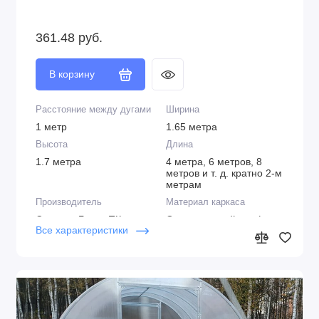
оборудование)
Способ монтажа
Возможность установки
361.48 руб.
дополнительной форточки
На грунт или фундамент
Да
Возможность установки
Возможность установки
В корзину
автоматического полива
автомата проветривания
Да
Да
Расстояние между дугами
Ширина
Общее время сборки
1 метр
1.65 метра
От 4-х часов
Высота
Длина
1.7 метра
4 метра, 6 метров, 8
метров и т. д. кратно 2-м
метрам
Производитель
Материал каркаса
Сэлмакс Групп ПК
Оцинкованный профиль
Все характеристики
(Беларусь, Борисов)
20х20 мм
Горизонтальные стяжки
Грунтозацепы
(стрингеры)
Т-образные (в
3 штуки (есть
комплекте)
возможность установки
дополнительных стяжек)
Защита каркаса от
Тип соединения