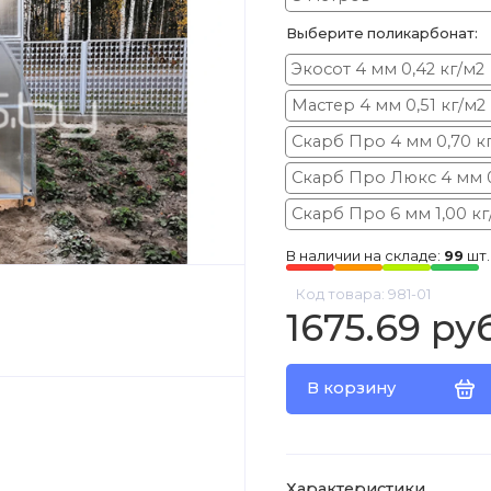
Выберите поликарбонат:
Экосот 4 мм 0,42 кг/м2
Мастер 4 мм 0,51 кг/м2
Скарб Про 4 мм 0,70 к
Скарб Про Люкс 4 мм 0
Скарб Про 6 мм 1,00 кг
В наличии на складе:
99
шт.
Код товара: 981-01
1675.69 ру
В корзину
Характеристики