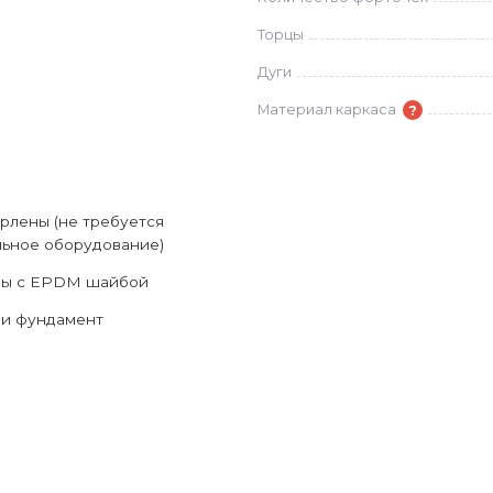
Торцы
Дуги
?
Материал каркаса
рлены (не требуется
ьное оборудование)
зы с EPDM шайбой
ли фундамент