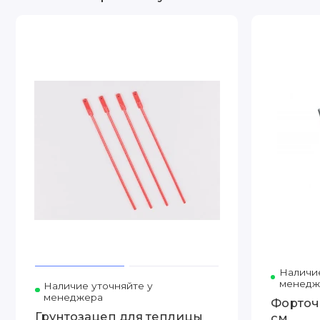
Наличие
менедж
Наличие уточняйте у
менеджера
Форточ
Грунтозацеп для теплицы
см