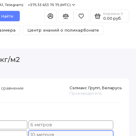
+375 29 122 75 75 (A1, Telegram) +375 33 633 75 75 (МТС)
Корзина
0
Найти
0.00 руб.
размера
Центр знаний о поликарбонате
 кг/м2
Сэлмакс Групп, Беларусь
 сравнение
Производитель
6 метров
10 метров