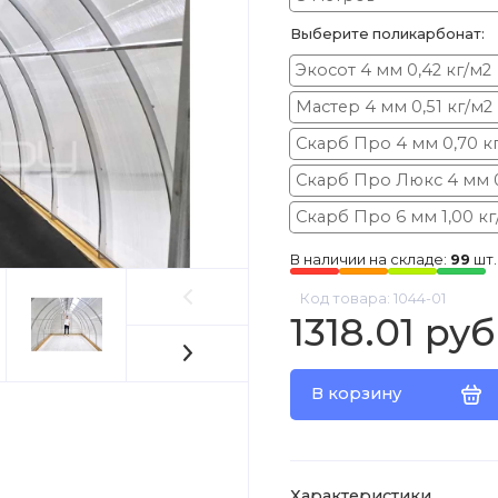
Выберите поликарбонат:
Экосот 4 мм 0,42 кг/м2
Мастер 4 мм 0,51 кг/м2
Скарб Про 4 мм 0,70 к
Скарб Про Люкс 4 мм 0
Скарб Про 6 мм 1,00 кг
В наличии на складе:
99
шт.
Код товара: 1044-01
1318.01 руб
В корзину
Характеристики