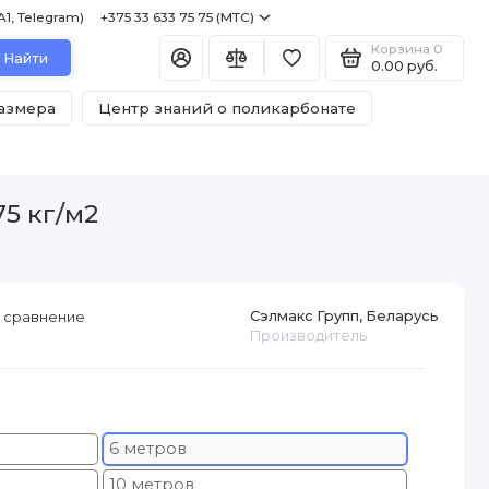
+375 29 122 75 75 (A1, Telegram) +375 33 633 75 75 (МТС)
Корзина
0
Найти
0.00 руб.
размера
Центр знаний о поликарбонате
5 кг/м2
Сэлмакс Групп, Беларусь
 сравнение
Производитель
6 метров
10 метров