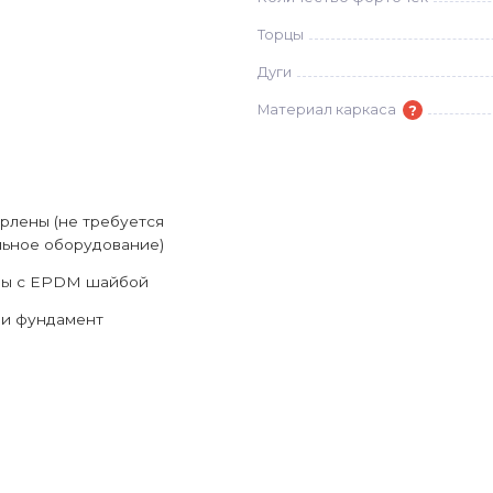
Торцы
Дуги
?
Материал каркаса
рлены (не требуется
ьное оборудование)
зы с EPDM шайбой
ли фундамент