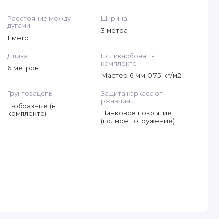
Расстояние между
Ширина
дугами
3 метра
1 метр
Длина
Поликарбонат в
комплекте
6 метров
Мастер 6 мм 0,75 кг/м2
Грунтозацепы
Защита каркаса от
ржавчины
Т-образные (в
Цинковое покрытие
комплекте)
(полное погружение)