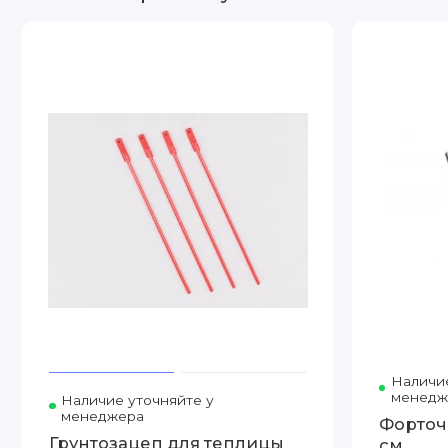
Наличие
менедж
Наличие уточняйте у
менеджера
Форточ
Грунтозацеп для теплицы
см