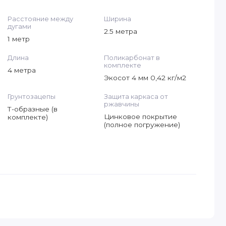
Расстояние между
Ширина
дугами
2.5 метра
1 метр
Длина
Поликарбонат в
комплекте
4 метра
Экосот 4 мм 0,42 кг/м2
Грунтозацепы
Защита каркаса от
ржавчины
Т-образные (в
Цинковое покрытие
комплекте)
(полное погружение)