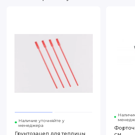
Наличие
менедж
Наличие уточняйте у
менеджера
Форточ
Грунтозацеп для теплицы
см