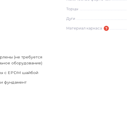
Торцы
Дуги
?
Материал каркаса
рлены (не требуется
ьное оборудование)
зы с EPDM шайбой
ли фундамент