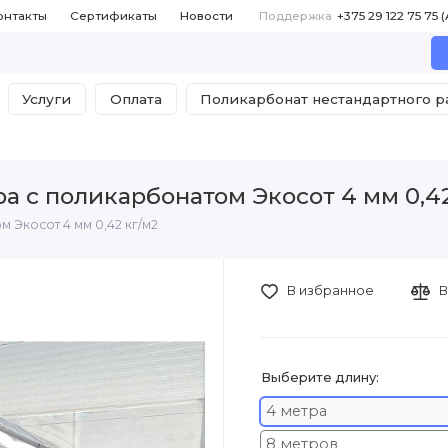
онтакты
Сертификаты
Новости
Поддержка
Услуги
Оплата
Поликарбонат нестандартного 
а с поликарбонатом Экосот 4 мм 0,42
 Экосот 4 мм 0,42 кг/м2
В избранное
В
Выберите длину:
4 метра
8 метров