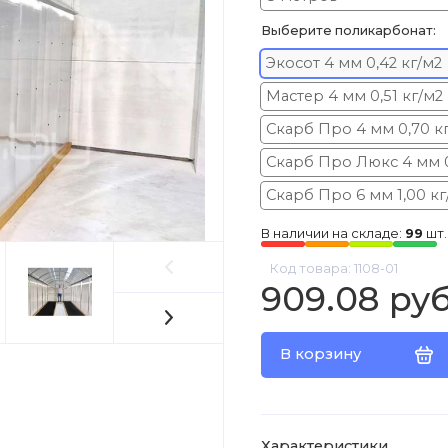
Выберите поликарбонат:
Экосот 4 мм 0,42 кг/м2
Мастер 4 мм 0,51 кг/м2
Скарб Про 4 мм 0,70 к
Скарб Про Люкс 4 мм 0
Скарб Про 6 мм 1,00 кг
В наличии на складе:
99
шт.
Код товара: 1108-01
909.08 руб
В корзину
Характеристики