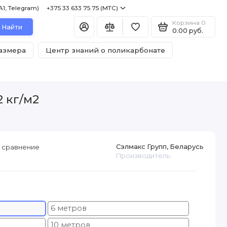
+375 29 122 75 75 (A1, Telegram) +375 33 633 75 75 (МТС)
Корзина
0
Найти
0.00 руб.
размера
Центр знаний о поликарбонате
 кг/м2
Сэлмакс Групп, Беларусь
 сравнение
Производитель
6 метров
10 метров