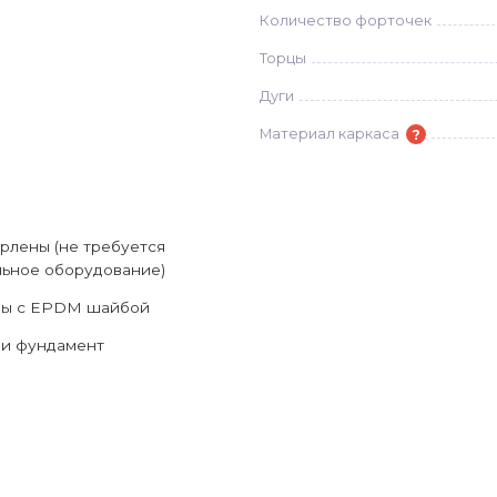
Количество форточек
Торцы
Дуги
?
Материал каркаса
рлены (не требуется
ьное оборудование)
зы с EPDM шайбой
ли фундамент