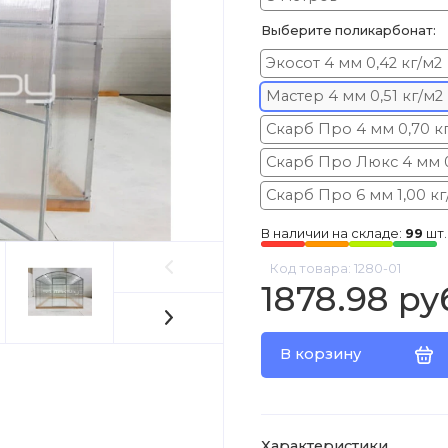
Выберите поликарбонат:
Экосот 4 мм 0,42 кг/м2
Мастер 4 мм 0,51 кг/м2
Скарб Про 4 мм 0,70 к
Скарб Про Люкс 4 мм 0
Скарб Про 6 мм 1,00 кг
В наличии на складе:
99
шт.
Код товара: 1280-01
1878.98 ру
В корзину
Характеристики