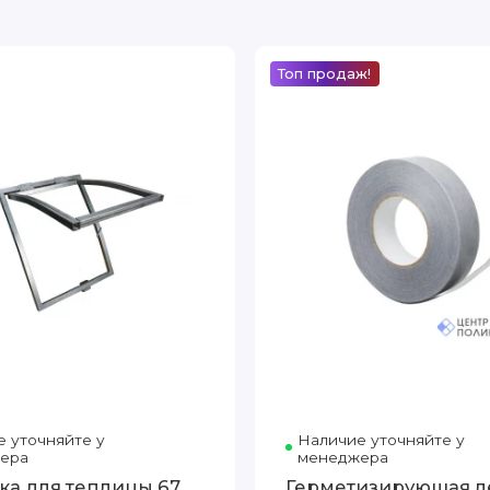
Топ продаж!
 уточняйте у
Наличие уточняйте у
ера
менеджера
ка для теплицы 67
Герметизирующая л