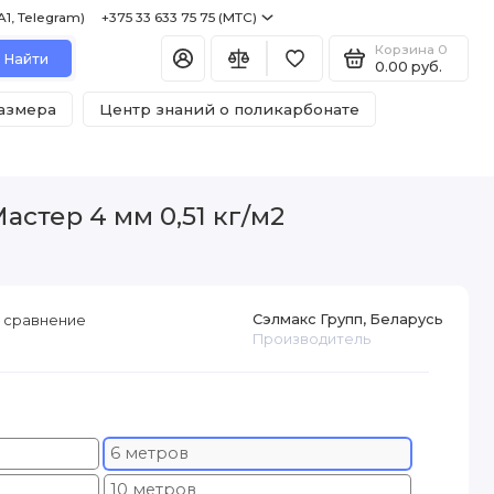
+375 29 122 75 75 (A1, Telegram) +375 33 633 75 75 (МТС)
Корзина
0
Найти
0.00 руб.
размера
Центр знаний о поликарбонате
стер 4 мм 0,51 кг/м2
Сэлмакс Групп, Беларусь
 сравнение
Производитель
6 метров
10 метров