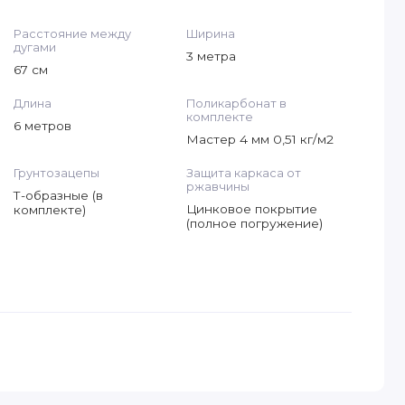
Расстояние между
Ширина
дугами
3 метра
67 см
Длина
Поликарбонат в
комплекте
6 метров
Мастер 4 мм 0,51 кг/м2
Грунтозацепы
Защита каркаса от
ржавчины
Т-образные (в
Цинковое покрытие
комплекте)
(полное погружение)