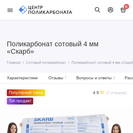
0
Поликарбонат сотовый 4 мм
«Скарб»
Главная
Сотовый поликарбонат
Поликарбонат сотовый 4 мм «Скар
Характеристики
Отзывы
7
Вопросы и ответы
3
Рас
4.9
Популярный товар
(7 отзывов)
Топ продаж!